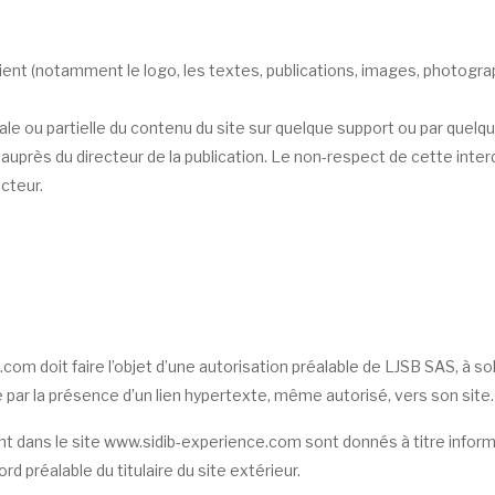
ntient (notamment le logo, les textes, publications, images, photog
le ou partielle du contenu du site sur quelque support ou par quelqu
er auprès du directeur de la publication. Le non-respect de cette int
acteur.
om doit faire l’objet d’une autorisation préalable de LJSB SAS, à solli
par la présence d’un lien hypertexte, même autorisé, vers son site.
nt dans le site www.sidib-experience.com sont donnés à titre inform
rd préalable du titulaire du site extérieur.