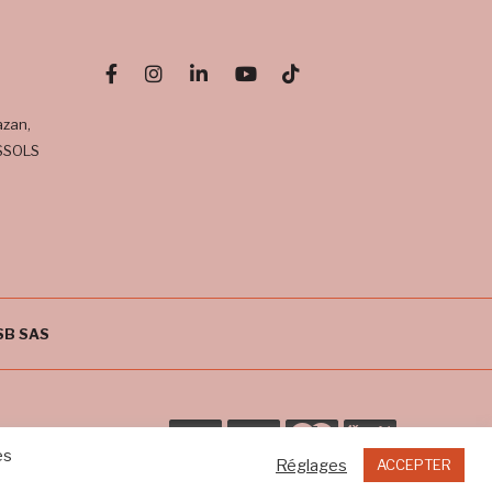
azan,
SSOLS
SB SAS
es
Réglages
ACCEPTER