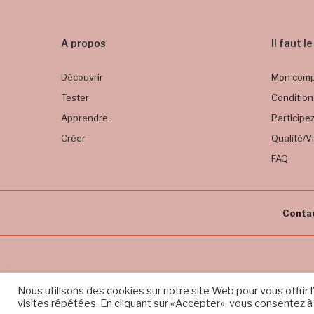
A propos
Il faut l
Découvrir
Mon com
Tester
Condition
Apprendre
Participez
Créer
Qualité/V
FAQ
Conta
Copyright © Sidi B Experience. Tous droits réservés
Nous utilisons des cookies sur notre site Web pour vous offrir
visites répétées. En cliquant sur «Accepter», vous consentez à l