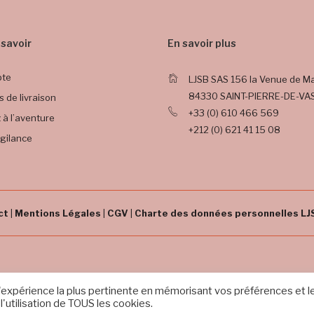
e savoir
En savoir plus
pte
LJSB SAS
156 la Venue de M
84330 SAINT-PIERRE-DE-VA
s de livraison
+33 (0) 610 466 569
 à l’aventure
+212 (0) 621 41 15 08
igilance
ct
|
Mentions Légales
|
CGV
|
Charte des données personnelles LJ
 l'expérience la plus pertinente en mémorisant vos préférences et l
'utilisation de TOUS les cookies.