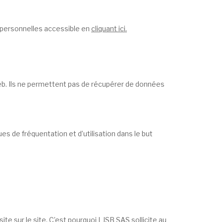
s personnelles accessible en
cliquant ici.
web. Ils ne permettent pas de récupérer de données
es de fréquentation et d’utilisation dans le but
ite sur le site. C’est pourquoi LJSB SAS sollicite au