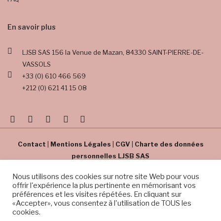
En savoir plus
LJSB SAS
156 la Venue de Mazan,
84330 SAINT-PIERRE-DE-
VASSOLS
+33 (0) 610 466 569
+212 (0) 621 41 15 08
Contact
|
Mentions Légales
|
CGV
|
Charte des données
personnelles LJSB SAS
Nous utilisons des cookies sur notre site Web pour vous
offrir l'expérience la plus pertinente en mémorisant vos
préférences et les visites répétées. En cliquant sur
Copyright © Sidi B Experience. Tous droits réservés
«Accepter», vous consentez à l'utilisation de TOUS les
cookies.