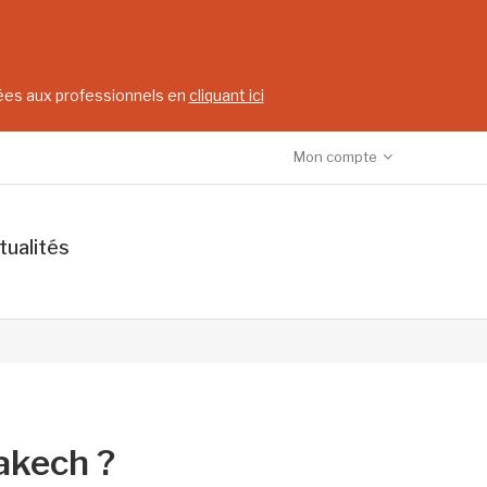
vées aux professionnels en
cliquant ici
Mon compte
tualités
akech ?