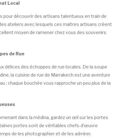
nat Local
 pour découvrir des artisans talentueux en train de
r des ateliers avec lesquels ces maîtres artisans créent
xcellent moyen de ramener chez vous des souvenirs
ppes de Rue
ux délices des échoppes de rue locales. De la soupe
dine, la cuisine de rue de Marrakech est une aventure
eau ; chaque bouchée vous rapproche un peu plus de la
tueuses
omenant dans la médina, gardez un œil sur les portes
taines portes sont de véritables chefs-d’œuvre
temps de les photographier et de les admirer.