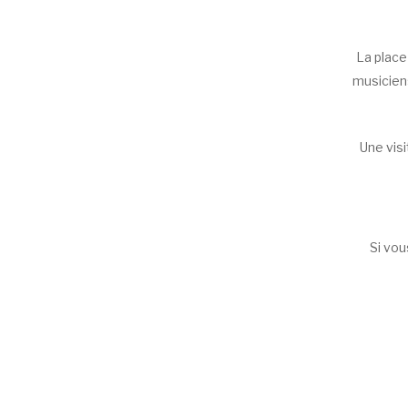
La place
musiciens
Une vis
Si vou