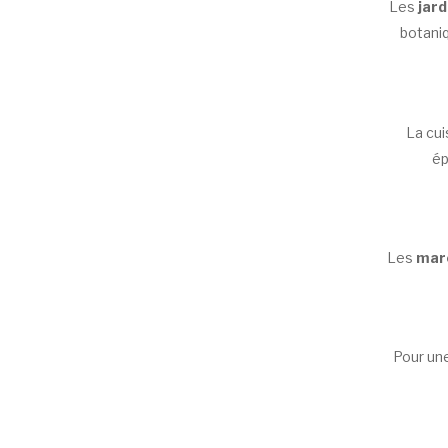
Les
jard
botaniq
La cui
ép
Les
marc
Pour une