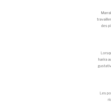
Marrak
travaill
des p
Lorsqu
harira 
gustati
Les po
r