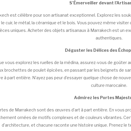
S’Émerveiller devant l’Artisa
ech est célèbre pour son artisanat exceptionnel. Explorez les souks
er le cuir, le métal, la céramique et le bois. Vous pouvez même visite
ièces uniques. Acheter des objets artisanaux à Marrakech est un e
authentiques.
Déguster les Délices des Écho
e vous explorez les ruelles de la médina, assurez-vous de goûter a
aux brochettes de poulet épicées, en passant par les beignets de sar
ve à part entière. N’ayez pas peur d’essayer quelque chose de nouv
culture marocaine.
Admirez les Portes Majes
rtes de Marrakech sont des œuvres d’art à part entière. En vous pr
ichement ornées de motifs complexes et de couleurs vibrantes. Cer
d’architecture, et chacune raconte une histoire unique. Prenez le 